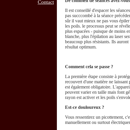
De combien de séances avez-vous
Contact
Il est conseillé d'espacer les séanc
pas succcombé à la séance précédent
sûr il vaut mieux ne pas vous épile
les poils. le processus peut se révél
plus espacées - puisque de moins en
blanche, plus l'épilation au laser s
beaucoup plus résistants. Ils auron
résultat optimum.
Comment cela se passe ?
La première étape consiste à protége
recouvert d'une matière ne laissant 
est également obligatoire. L'appareil
peuvent varier en taille mais font g
rayon est activer et les poils s'envo
Est-ce douloureux ?
Vous ressentirez un picottement, c'e
manuellement ou surtout électrique